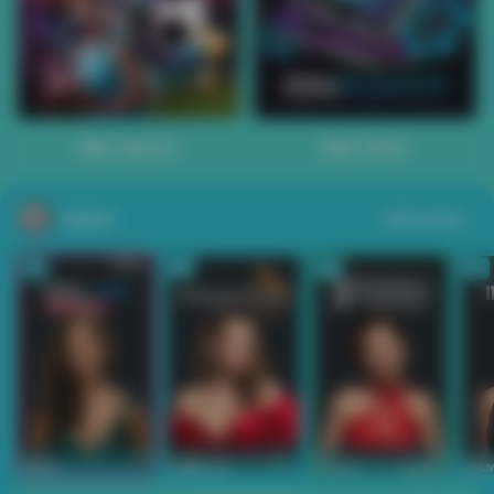
Main Sports+
Main Poker
Casino
Lihat semua
53
201
267
53
IDNLIVE
PragmaticPlay
Evolution
IDNLI